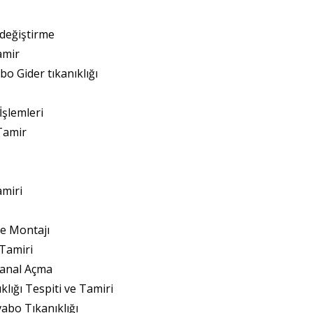
değiştirme
amir
o Gider tıkanıklığı
İşlemleri
Tamir
amiri
e Montajı
 Tamiri
anal Açma
klığı Tespiti ve Tamiri
abo Tıkanıklığı