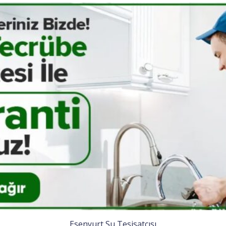
Esenyurt Su Tesisatçısı