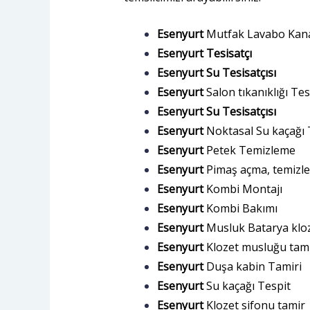
Esenyurt
Mutfak Lavabo Kan
Esenyurt
Tesisatçı
Esenyurt
Su Tesisatçısı
Esenyurt
Salon tıkanıklığı Te
Esenyurt Su Tesisatçısı
Esenyurt
Noktasal Su kaçağı 
Esenyurt
Petek Temizleme
Esenyurt
Pimaş açma, temizl
Esenyurt
Kombi Montajı
Esenyurt
Kombi Bakımı
Esenyurt
Musluk Batarya kloz
Esenyurt
Klozet musluğu tam
Esenyurt
Duşa kabin Tamiri
Esenyurt
Su kaçağı Tespit
Esenyurt
Klozet sifonu tamir