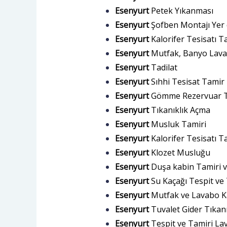
Esenyurt
Petek Yıkanması
Esenyurt
Şofben Montajı Yer 
Esenyurt
Kalorifer Tesisatı T
Esenyurt
Mutfak, Banyo Lavab
Esenyurt
Tadilat
Esenyurt
Sıhhi Tesisat Tamir 
Esenyurt
Gömme Rezervuar 
Esenyurt
Tıkanıklık Açma
Esenyurt
Musluk Tamiri
Esenyurt
Kalorifer Tesisatı T
Esenyurt
Klozet Musluğu
Esenyurt
Duşa kabin Tamiri v
Esenyurt
Su Kaçağı Tespit ve
Esenyurt
Mutfak ve Lavabo K
Esenyurt
Tuvalet Gider Tıkanı
Esenyurt
Tespit ve Tamiri Lav