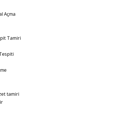
al Açma
spit Tamiri
Tespiti
eme
et tamiri
ir