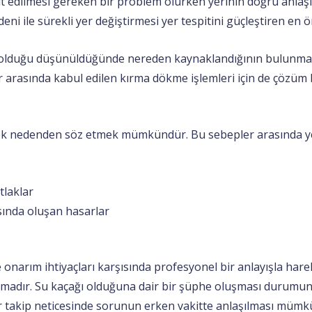
t edilmesi gereken bir problem olurken yerinin doğru anlaş
eni ile sürekli yer değiştirmesi yer tespitini güçleştiren en 
 olduğu düşünüldüğünde nereden kaynaklandığının bulunması
arasında kabul edilen kırma dökme işlemleri için de çözüm 
ok nedenden söz etmek mümkündür. Bu sebepler arasında yer
tlaklar
sında oluşan hasarlar
 onarım ihtiyaçları karşısında profesyonel bir anlayışla har
irmadır. Su kaçağı olduğuna dair bir şüphe oluşması durumu
bir takip neticesinde sorunun erken vakitte anlaşılması mümk