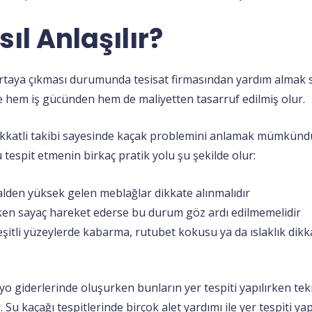
ıl Anlaşılır?
ortaya çıkması durumunda tesisat firmasından yardım alma
 hem iş gücünden hem de maliyetten tasarruf edilmiş olur.
ikkatli takibi sayesinde kaçak problemini anlamak mümkünd
 tespit etmenin birkaç pratik yolu şu şekilde olur:
lden yüksek gelen meblağlar dikkate alınmalıdır
en sayaç hareket ederse bu durum göz ardı edilmemelidir
şitli yüzeylerde kabarma, rutubet kokusu ya da ıslaklık dikka
yo giderlerinde oluşurken bunların yer tespiti yapılırken te
ir. Su kaçağı tespitlerinde birçok alet yardımı ile yer tespiti y