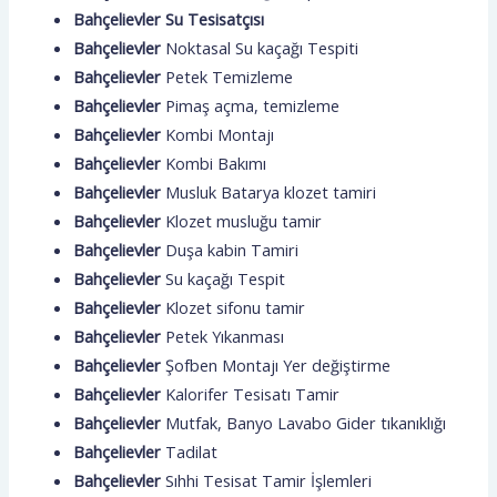
Bahçelievler Su Tesisatçısı
Bahçelievler
Noktasal Su kaçağı Tespiti
Bahçelievler
Petek Temizleme
Bahçelievler
Pimaş açma, temizleme
Bahçelievler
Kombi Montajı
Bahçelievler
Kombi Bakımı
Bahçelievler
Musluk Batarya klozet tamiri
Bahçelievler
Klozet musluğu tamir
Bahçelievler
Duşa kabin Tamiri
Bahçelievler
Su kaçağı Tespit
Bahçelievler
Klozet sifonu tamir
Bahçelievler
Petek Yıkanması
Bahçelievler
Şofben Montajı Yer değiştirme
Bahçelievler
Kalorifer Tesisatı Tamir
Bahçelievler
Mutfak, Banyo Lavabo Gider tıkanıklığı
Bahçelievler
Tadilat
Bahçelievler
Sıhhi Tesisat Tamir İşlemleri