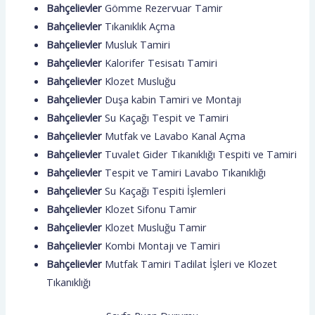
Bahçelievler
Gömme Rezervuar Tamir
Bahçelievler
Tıkanıklık Açma
Bahçelievler
Musluk Tamiri
Bahçelievler
Kalorifer Tesisatı Tamiri
Bahçelievler
Klozet Musluğu
Bahçelievler
Duşa kabin Tamiri ve Montajı
Bahçelievler
Su Kaçağı Tespit ve Tamiri
Bahçelievler
Mutfak ve Lavabo Kanal Açma
Bahçelievler
Tuvalet Gider Tıkanıklığı Tespiti ve Tamiri
Bahçelievler
Tespit ve Tamiri Lavabo Tıkanıklığı
Bahçelievler
Su Kaçağı Tespiti İşlemleri
Bahçelievler
Klozet Sifonu Tamir
Bahçelievler
Klozet Musluğu Tamir
Bahçelievler
Kombi Montajı ve Tamiri
Bahçelievler
Mutfak Tamiri Tadilat İşleri ve Klozet
Tıkanıklığı